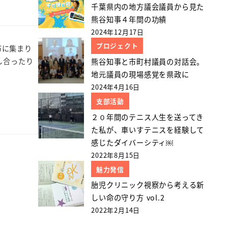
千葉県内の地方議会議員から見た
熊谷知事４年間の功績
2024年12月17日
プロジェクト
市に集まり
し合ったり
熊谷知事と市町村議員の対話会。
地元議員の現場感覚を県政に
2024年4月16日
支部活動
２０年間のテニス人生を送ってき
た私が、車いすテニスを経験して
感じたダイバーシティ￼
2022年8月15日
魅力発信
胎児クリニック視察から考える新
しい命の守り方 vol.2
2022年2月14日