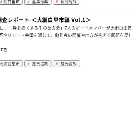
大網白里市
産業振興
観光誘致
査レポート ＜大網白里市編 Vol.1＞
月10日、「幹を強くする千の葉の会」7人のボードメンバーが大網白里
議室やリモート会議を通じて、勉強会の開催や地方が抱える問題を話
月7日
大網白里市
産業振興
観光誘致