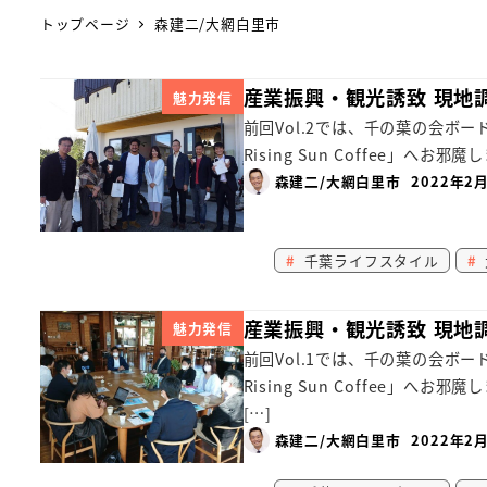
トップページ
森建二/大網白里市
産業振興・観光誘致 現地調
魅力発信
前回Vol.2では、千の葉の会ボ
Rising Sun Coffee」
森建二/大網白里市
2022年2
千葉ライフスタイル
産業振興・観光誘致 現地調
魅力発信
前回Vol.1では、千の葉の会ボ
Rising Sun Coffee
[…]
森建二/大網白里市
2022年2