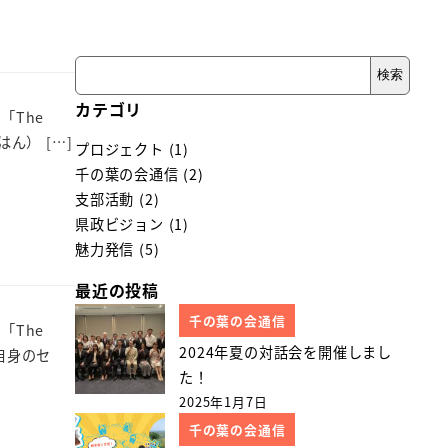
検
検索
索
カテゴリ
「The
ん） […]
プロジェクト
(1)
千の葉の会通信
(2)
支部活動
(2)
県政ビジョン
(1)
魅力発信
(5)
最近の投稿
千の葉の会通信
「The
2024年夏の対話会を開催しまし
ご自身のセ
た！
2025年1月7日
千の葉の会通信