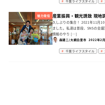
千葉ライフスタイル
産業振興・観光誘致 現地調
魅力発信
久しぶりの集合！ 2021年11
ました。私達は普段、SNSの会
情報のやり […]
森建二/大網白里市
2022年2
千葉ライフスタイル