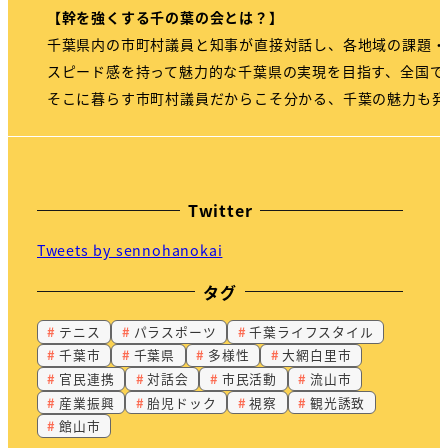
【幹を強くする千の葉の会とは？】
千葉県内の市町村議員と知事が直接対話し、各地域の課題・
スピード感を持って魅力的な千葉県の実現を目指す、全国で
そこに暮らす市町村議員だからこそ分かる、千葉の魅力も発
Twitter
Tweets by sennohanokai
タグ
テニス
パラスポーツ
千葉ライフスタイル
千葉市
千葉県
多様性
大網白里市
官民連携
対話会
市民活動
流山市
産業振興
胎児ドック
視察
観光誘致
館山市