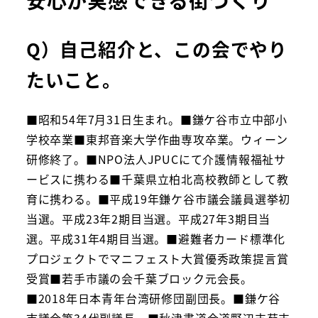
Q）自己紹介と、この会でやり
たいこと。
■昭和54年7月31日生まれ。■鎌ケ谷市立中部小
学校卒業■東邦音楽大学作曲専攻卒業。ウィーン
研修終了。■NPO法人JPUCにて介護情報福祉サ
ービスに携わる■千葉県立柏北高校教師として教
育に携わる。■平成19年鎌ケ谷市議会議員選挙初
当選。平成23年2期目当選。平成27年3期目当
選。平成31年4期目当選。■避難者カード標準化
プロジェクトでマニフェスト大賞優秀政策提言賞
受賞■若手市議の会千葉ブロック元会長。
■2018年日本青年台湾研修団副団長。■鎌ケ谷
市議会第34代副議長。■秋津書道会道野辺支苑支